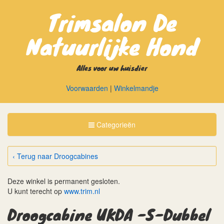
Trimsalon De
Natuurlijke Hond
Alles voor uw huisdier
Voorwaarden
|
Winkelmandje
Toggle
Categorieën
Categorieën
‹ Terug naar Droogcabines
Deze winkel is permanent gesloten.
U kunt terecht op
www.trim.nl
Droogcabine UKDA -S-Dubbel