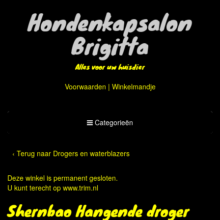
Hondenkapsalon
Brigitta
Alles voor uw huisdier
Voorwaarden
|
Winkelmandje
Toggle
Categorieën
Categorieën
‹ Terug naar Drogers en waterblazers
Deze winkel is permanent gesloten.
U kunt terecht op
www.trim.nl
Shernbao Hangende droger