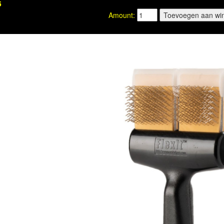
5
Amount: