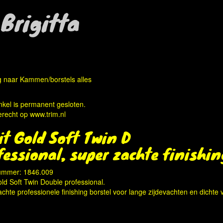
Brigitta
g naar Kammen/borstels alles
kel is permanent gesloten.
erecht op
www.trim.nl
xit Gold Soft Twin D
fessional, super zachte finishin
nummer: 1846.009
old Soft Twin Double professional.
chte professionele finishing borstel voor lange zijdevachten en dichte 