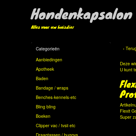
Hondenkapsalon 
Alles voor uw huisdier
‹ Teru
Categorieën
Aanbiedingen
Deze win
Apotheek
U kunt t
Baden
Fle
Bandage / wraps
Pro
Benches-kennels-etc
Artikel
Bling bling
Flexit G
Boeken
Super za
Clipper vac / tvsii etc
Draagtassen / buggys