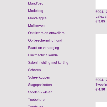
Mand/bed
Modeldog
6004.1
Latex 
Mondkapjes
€
3,85
Muilkorven
Ontklitters en ontwollers
Oorbescherming hond
Paard en verzorging
Plukmachine karhia
Saloninrichting met korting
Scharen
Scheerkoppen
6004.1
Tweeli
Stagepakketten
€
4,50
Stoelen - wielen
Toebehoren
Tondeuse