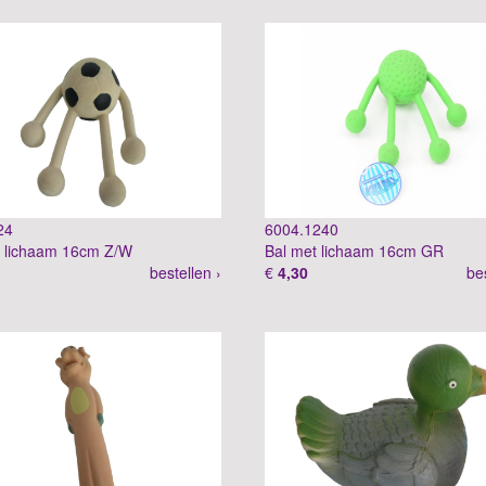
24
6004.1240
t lichaam 16cm Z/W
Bal met lichaam 16cm GR
bestellen ›
€
4,30
be