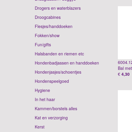
Drogers en waterblazers
Droogcabines
Flesjes/handdoeken
Fokken/show
Fun/gifts
Halsbanden en riemen etc
6004.1
Hondenbadjassen en handdoeken
Bal me
Hondenjasjes/schoentjes
€
4,30
Hondenspeelgoed
Hygiene
In het haar
Kammen/borstels alles
Kat en verzorging
Kerst