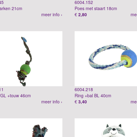
45
6004.152
varken 21cm
Poes met staart 18cm
meer info ›
€
2,80
mee
11
6004.218
/GL +touw 46cm
Ring +bal BL 40cm
meer info ›
€
3,40
mee