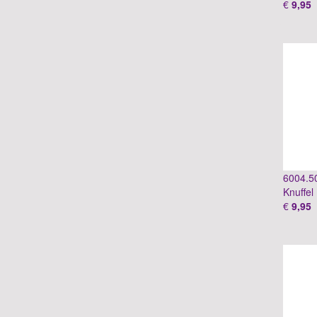
€
9,95
6004.5
Knuffel
€
9,95