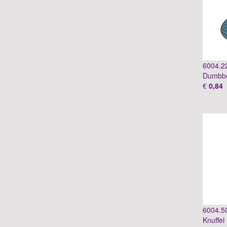
6004.2
Dumbbe
€
0,84
6004.5
Knuffel