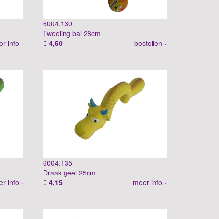
6004.130
Tweeling bal 28cm
r info ›
€
4,50
bestellen ›
6004.135
Draak geel 25cm
r info ›
€
4,15
meer info ›