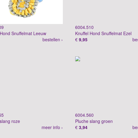
09
6004.510
 Hond Snuffelmat Leeuw
Knuffel Hond Snuffelmat Ezel
bestellen ›
€
9,95
be
55
6004.560
slang roze
Pluche slang groen
meer info ›
€
3,94
be