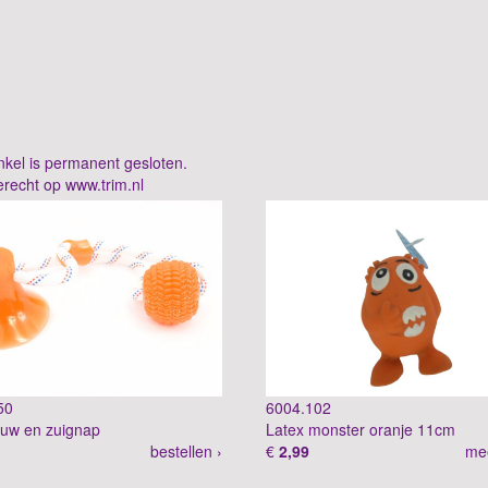
kel is permanent gesloten.
erecht op
www.trim.nl
50
6004.102
ouw en zuignap
Latex monster oranje 11cm
bestellen ›
€
2,99
mee