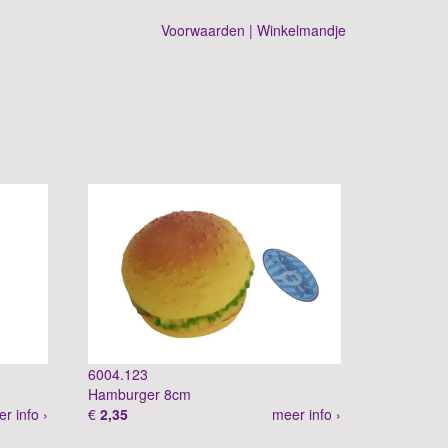
Voorwaarden
|
Winkelmandje
6004.123
Hamburger 8cm
r info ›
€
2,35
meer info ›