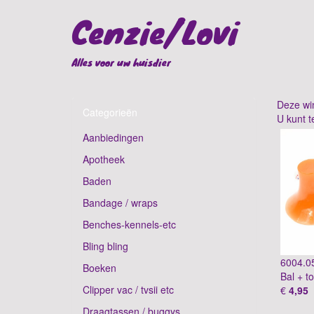
Cenzie/Lovi
Alles voor uw huisdier
Deze win
Categorieën
U kunt t
Aanbiedingen
Apotheek
Baden
Bandage / wraps
Benches-kennels-etc
Bling bling
6004.0
Boeken
Bal + t
Clipper vac / tvsii etc
€
4,95
Draagtassen / buggys