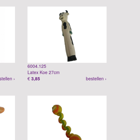
6004.125
Latex Koe 27cm
stellen ›
€
3,85
bestellen ›