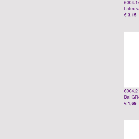
6004.1
Latex 
€
3,15
6004.2
Bal GR
€
1,69