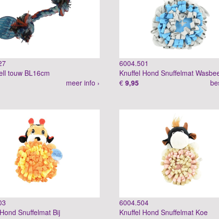
27
6004.501
ll touw BL16cm
Knuffel Hond Snuffelmat Wasbe
meer info ›
€
9,95
be
03
6004.504
 Hond Snuffelmat Bij
Knuffel Hond Snuffelmat Koe