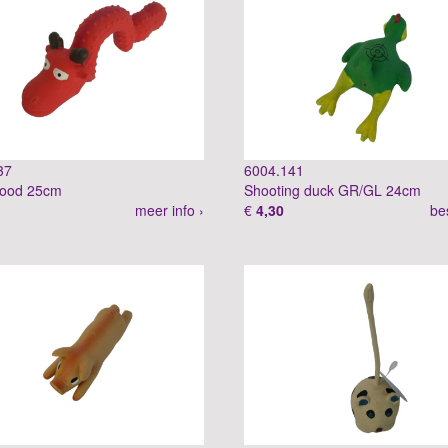
37
6004.141
rood 25cm
Shooting duck GR/GL 24cm
meer info ›
€
4,30
be