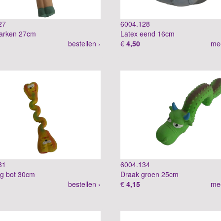
27
6004.128
varken 27cm
Latex eend 16cm
bestellen ›
€
4,50
mee
31
6004.134
ng bot 30cm
Draak groen 25cm
bestellen ›
€
4,15
mee