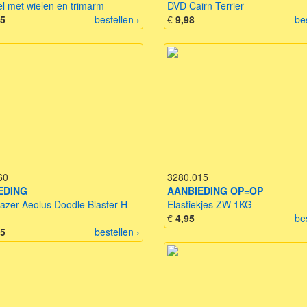
el met wielen en trimarm
DVD Cairn Terrier
95
bestellen ›
€
9,98
be
60
3280.015
EDING
AANBIEDING OP=OP
azer Aeolus Doodle Blaster H-
Elastiekjes ZW 1KG
€
4,95
be
95
bestellen ›