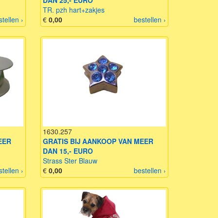
DAN 25,- EURO
TR. pzh hart+zakjes
stellen ›
€
0,00
bestellen ›
1630.257
EER
GRATIS BIJ AANKOOP VAN MEER
DAN 15,- EURO
Strass Ster Blauw
stellen ›
€
0,00
bestellen ›