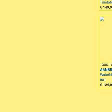
Trimtaf
€
149,
1306.1
AANBI
Waterbl
901
€
124,