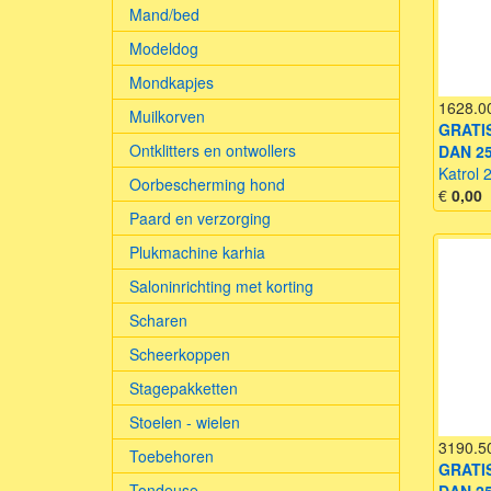
Mand/bed
Modeldog
Mondkapjes
1628.0
Muilkorven
GRATI
Ontklitters en ontwollers
DAN 25
Katrol 
Oorbescherming hond
€
0,00
Paard en verzorging
Plukmachine karhia
Saloninrichting met korting
Scharen
Scheerkoppen
Stagepakketten
Stoelen - wielen
3190.5
Toebehoren
GRATI
Tondeuse