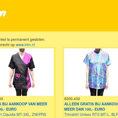
on
kel is permanent gesloten.
erecht op
www.trim.nl
55
8200.432
S BIJ AANKOOP VAN MEER
ALLEEN GRATIS BIJ AANKOO
0,- EURO
MEER DAN 100,- EURO
irt Claudia MT-3XL, ZW/PRS
Trimshirt Unisex RTS MT-L, BL