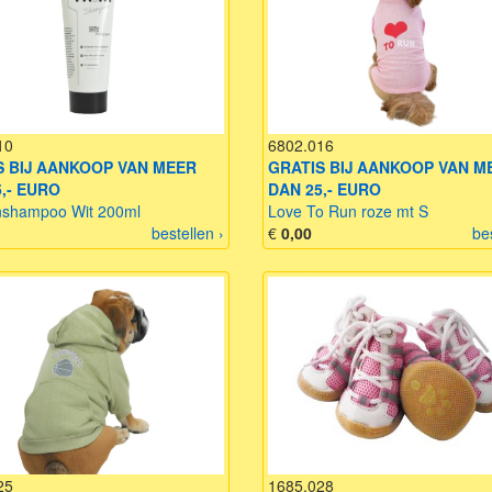
10
6802.016
S BIJ AANKOOP VAN MEER
GRATIS BIJ AANKOOP VAN M
,- EURO
DAN 25,- EURO
shampoo Wit 200ml
Love To Run roze mt S
bestellen ›
€
0,00
be
25
1685.028