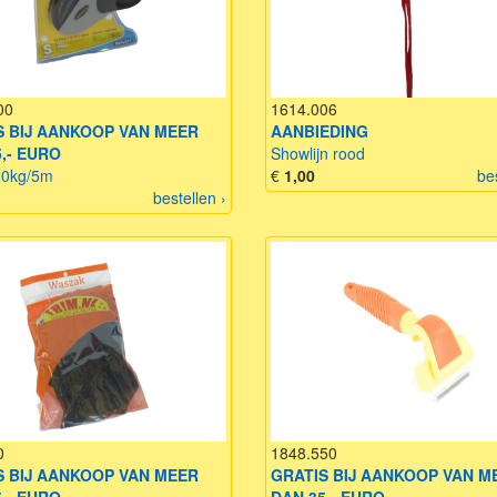
00
1614.006
S BIJ AANKOOP VAN MEER
AANBIEDING
,- EURO
Showlijn rood
20kg/5m
€
1,00
be
bestellen ›
0
1848.550
S BIJ AANKOOP VAN MEER
GRATIS BIJ AANKOOP VAN M