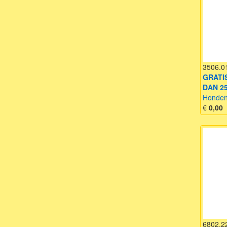
3506.0
GRATI
DAN 25
Honden
€
0,00
6802.2