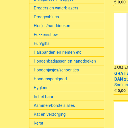
€
0,00
Drogers en waterblazers
Droogcabines
Flesjes/handdoeken
Fokken/show
Fun/gifts
Halsbanden en riemen etc
Hondenbadjassen en handdoeken
4854.4
Hondenjasjes/schoentjes
GRATI
Hondenspeelgoed
DAN 25
Sanimal
Hygiene
€
0,00
In het haar
Kammen/borstels alles
Kat en verzorging
Kerst