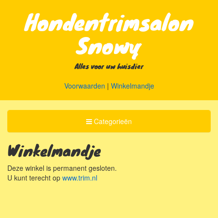
Hondentrimsalon
Snowy
Alles voor uw huisdier
Voorwaarden
|
Winkelmandje
Toggle
Categorieën
Categorieën
Winkelmandje
Deze winkel is permanent gesloten.
U kunt terecht op
www.trim.nl