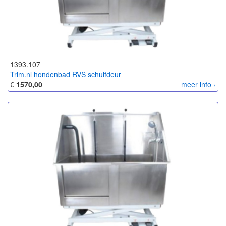
1393.107
Trim.nl hondenbad RVS schuifdeur
€
1570,00
meer info ›