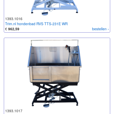
1393.1016
Trim.nl hondenbad RVS TTS-231E WR
€
962,59
bestellen ›
1393.1017