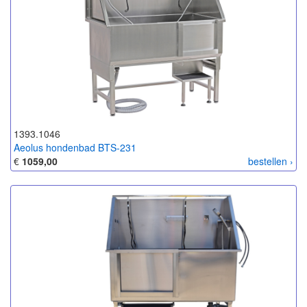
1393.1046
Aeolus hondenbad BTS-231
€
1059,00
bestellen ›