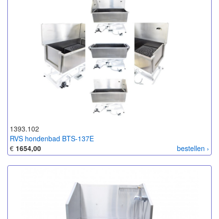
1393.102
RVS hondenbad BTS-137E
€
1654,00
bestellen ›