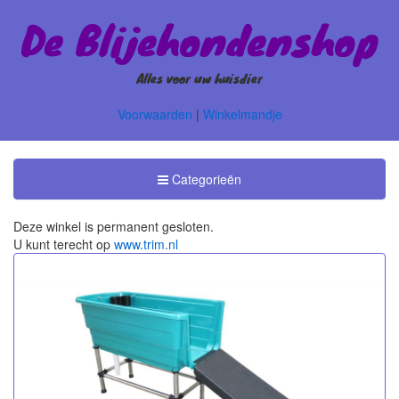
De Blijehondenshop
Alles voor uw huisdier
Voorwaarden
|
Winkelmandje
Toggle
Categorieën
Categorieën
Deze winkel is permanent gesloten.
U kunt terecht op
www.trim.nl