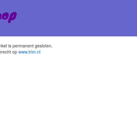
hop
kel is permanent gesloten.
erecht op
www.trim.nl