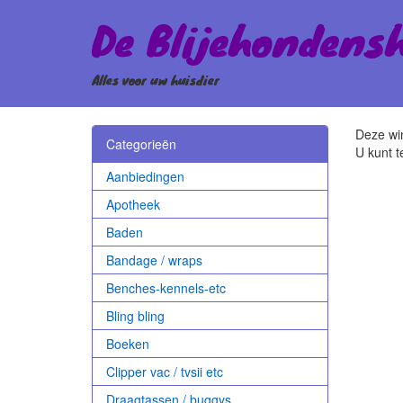
De Blijehondens
Alles voor uw huisdier
Deze win
Categorieën
U kunt t
Aanbiedingen
Apotheek
Baden
Bandage / wraps
Benches-kennels-etc
Bling bling
Boeken
Clipper vac / tvsii etc
Draagtassen / buggys