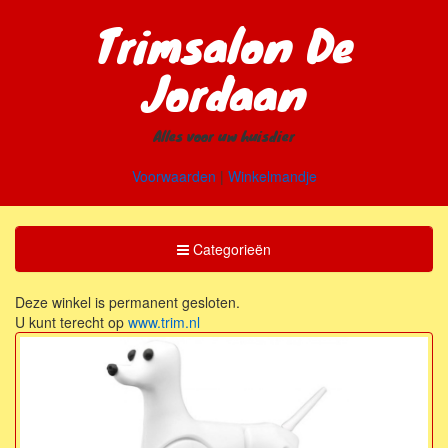
Trimsalon De
Jordaan
Alles voor uw huisdier
Voorwaarden
|
Winkelmandje
Toggle
Categorieën
Categorieën
Deze winkel is permanent gesloten.
U kunt terecht op
www.trim.nl