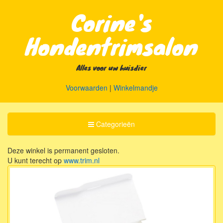
Corine's
Hondentrimsalon
Alles voor uw huisdier
Voorwaarden
|
Winkelmandje
Toggle
Categorieën
Categorieën
Deze winkel is permanent gesloten.
U kunt terecht op
www.trim.nl