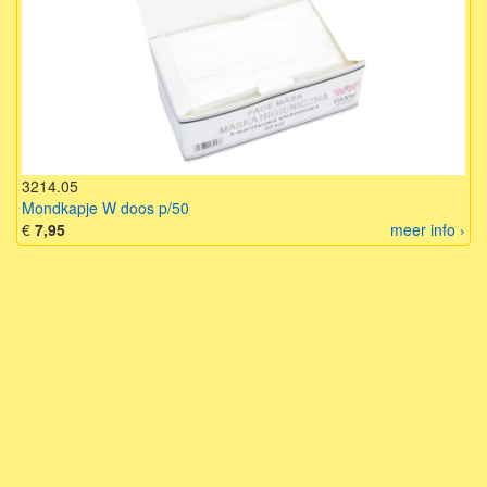
3214.05
Mondkapje W doos p/50
€
7,95
meer info ›