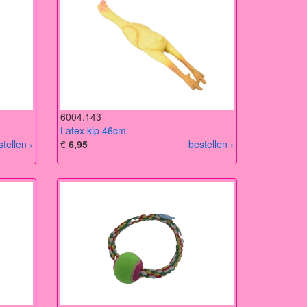
6004.143
Latex kip 46cm
stellen ›
€
6,95
bestellen ›