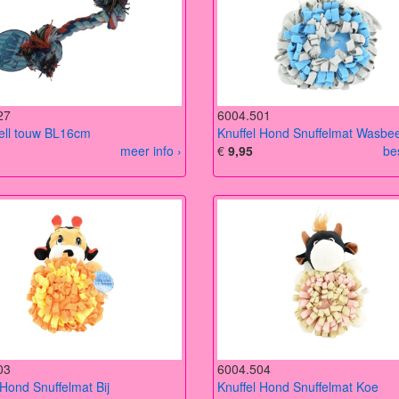
27
6004.501
ll touw BL16cm
Knuffel Hond Snuffelmat Wasbe
meer info ›
€
9,95
be
03
6004.504
 Hond Snuffelmat Bij
Knuffel Hond Snuffelmat Koe