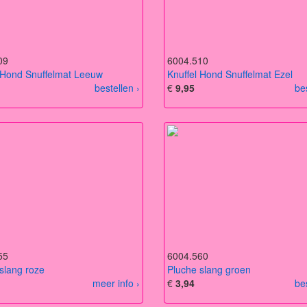
09
6004.510
 Hond Snuffelmat Leeuw
Knuffel Hond Snuffelmat Ezel
bestellen ›
€
9,95
be
55
6004.560
slang roze
Pluche slang groen
meer info ›
€
3,94
be