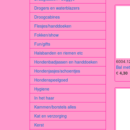
Drogers en waterblazers
Droogcabines
Flesjes/handdoeken
Fokken/show
Fun/gifts
Halsbanden en riemen etc
6004.1
Hondenbadjassen en handdoeken
Bal me
Hondenjasjes/schoentjes
€
4,30
Hondenspeelgoed
Hygiene
In het haar
Kammen/borstels alles
Kat en verzorging
Kerst