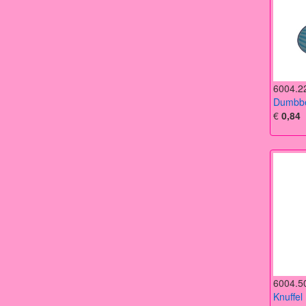
6004.2
Dumbbe
€
0,84
6004.5
Knuffel