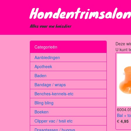
Hondentrimsalon
Alles voor uw huisdier
Deze win
Categorieën
U kunt t
Aanbiedingen
Apotheek
Baden
Bandage / wraps
Benches-kennels-etc
Bling bling
6004.0
Boeken
Bal + t
Clipper vac / tvsii etc
€
4,95
Draagtassen / buggys