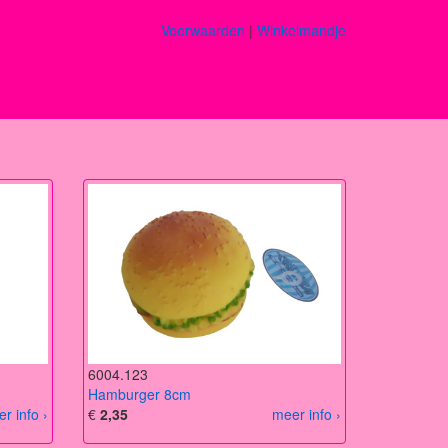
Voorwaarden
|
Winkelmandje
6004.123
Hamburger 8cm
r info ›
€
2,35
meer info ›