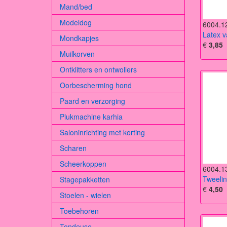
Mand/bed
Modeldog
6004.1
Latex 
Mondkapjes
€
3,85
Muilkorven
Ontklitters en ontwollers
Oorbescherming hond
Paard en verzorging
Plukmachine karhia
Saloninrichting met korting
Scharen
Scheerkoppen
6004.1
Tweeli
Stagepakketten
€
4,50
Stoelen - wielen
Toebehoren
Tondeuse