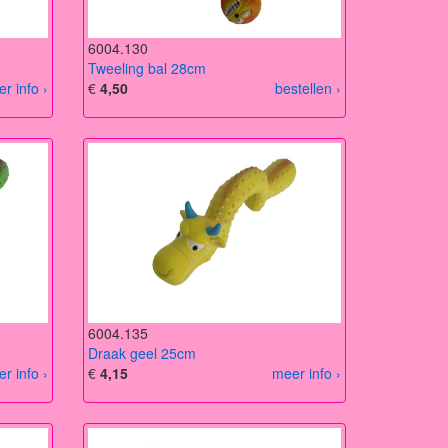
6004.130
Tweeling bal 28cm
r info ›
€
4,50
bestellen ›
6004.135
Draak geel 25cm
r info ›
€
4,15
meer info ›