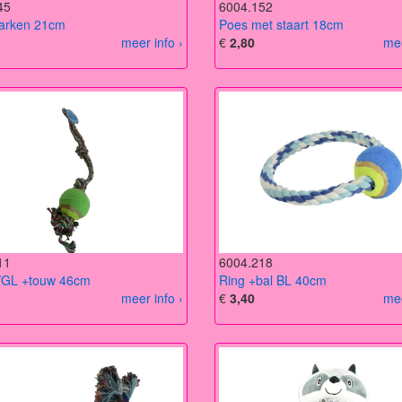
45
6004.152
varken 21cm
Poes met staart 18cm
meer info ›
€
2,80
mee
11
6004.218
/GL +touw 46cm
Ring +bal BL 40cm
meer info ›
€
3,40
mee