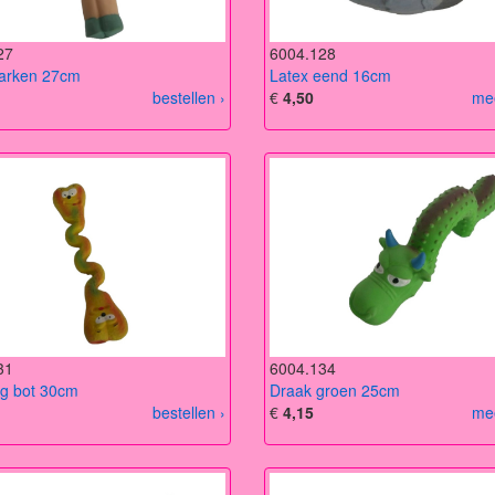
27
6004.128
varken 27cm
Latex eend 16cm
bestellen ›
€
4,50
mee
31
6004.134
ng bot 30cm
Draak groen 25cm
bestellen ›
€
4,15
mee