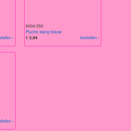
6004.550
Pluche slang blauw
stellen ›
€
3,94
bestellen ›
stellen ›