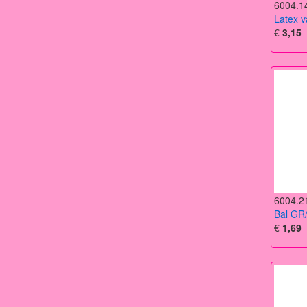
6004.1
Latex 
€
3,15
6004.2
Bal GR
€
1,69