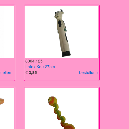
6004.125
Latex Koe 27cm
stellen ›
€
3,85
bestellen ›