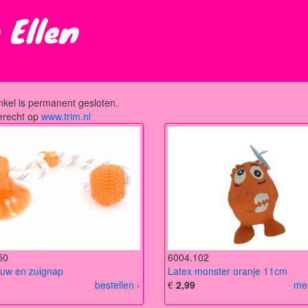
 Ellen
kel is permanent gesloten.
erecht op
www.trim.nl
50
6004.102
ouw en zuignap
Latex monster oranje 11cm
bestellen ›
€
2,99
mee