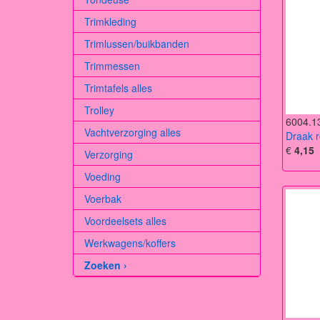
Trimkleding
Trimlussen/buikbanden
Trimmessen
Trimtafels alles
Trolley
6004.1
Vachtverzorging alles
Draak 
€
4,15
Verzorging
Voeding
Voerbak
Voordeelsets alles
Werkwagens/koffers
Zoeken ›