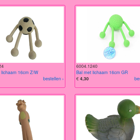
24
6004.1240
t lichaam 16cm Z/W
Bal met lichaam 16cm GR
bestellen ›
€
4,30
be