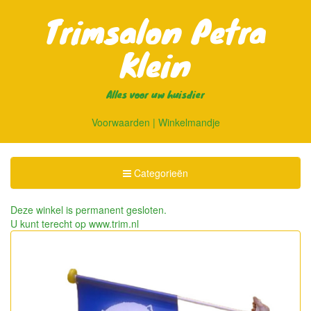
Trimsalon Petra
Klein
Alles voor uw huisdier
Voorwaarden
|
Winkelmandje
Toggle
Categorieën
Categorieën
Deze winkel is permanent gesloten.
U kunt terecht op
www.trim.nl