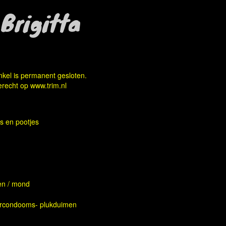
Brigitta
kel is permanent gesloten.
erecht op
www.trim.nl
s en pootjes
n / mond
rcondooms- plukduimen