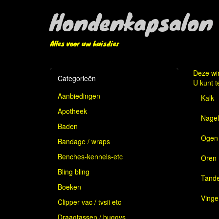
Hondenkapsalon 
Alles voor uw huisdier
Deze win
Categorieën
U kunt t
Aanbiedingen
Kalk
Apotheek
Nagel
Baden
Ogen
Bandage / wraps
Benches-kennels-etc
Oren
Bling bling
Tande
Boeken
Vinge
Clipper vac / tvsii etc
Draagtassen / buggys