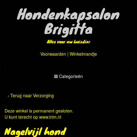
Hondenkapsalon
Brigitta
Alles voor uw huisdier
Voorwaarden
|
Winkelmandje
Toggle
Categorieën
Categorieën
‹ Terug naar Verzorging
Deze winkel is permanent gesloten.
U kunt terecht op
www.trim.nl
Nagelvijl hond