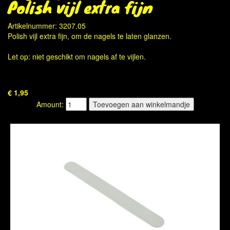
Polish vijl extra fijn
Artikelnummer: 3207.05
Polish vijl extra fijn, om de nagels te laten glanzen.
Let op: niet geschikt om nagels af te vijlen.
€ 1,95
Amount: