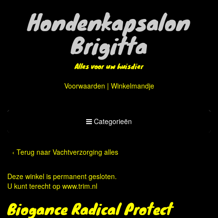
Hondenkapsalon
Brigitta
Alles voor uw huisdier
Voorwaarden
|
Winkelmandje
Toggle
Categorieën
Categorieën
‹ Terug naar Vachtverzorging alles
Deze winkel is permanent gesloten.
U kunt terecht op
www.trim.nl
Biogance Radical Protect