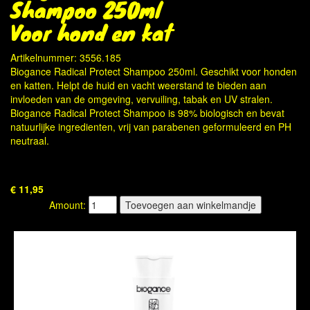
Shampoo 250ml
Voor hond en kat
Artikelnummer: 3556.185
Biogance Radical Protect Shampoo 250ml. Geschikt voor honden
en katten. Helpt de huid en vacht weerstand te bieden aan
invloeden van de omgeving, vervuiling, tabak en UV stralen.
Biogance Radical Protect Shampoo is 98% biologisch en bevat
natuurlijke ingredienten, vrij van parabenen geformuleerd en PH
neutraal.
€ 11,95
Amount: