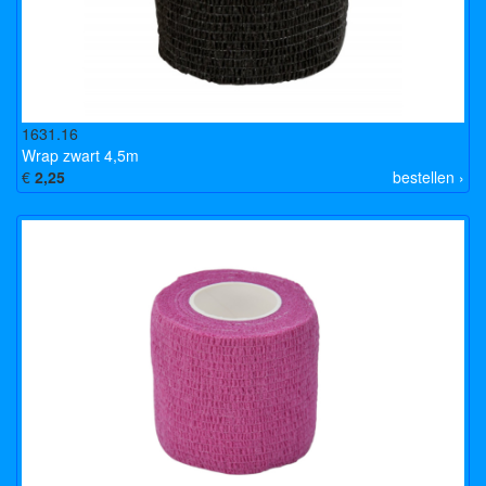
1631.16
Wrap zwart 4,5m
€
2,25
bestellen ›