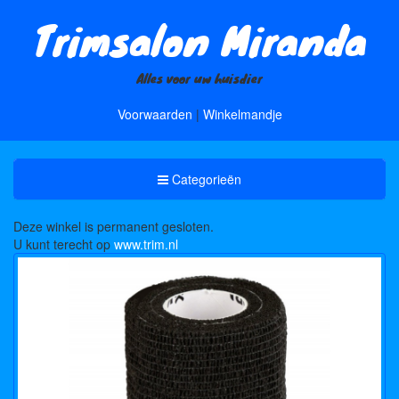
Trimsalon Miranda
Alles voor uw huisdier
Voorwaarden
|
Winkelmandje
Toggle
Categorieën
Categorieën
Deze winkel is permanent gesloten.
U kunt terecht op
www.trim.nl