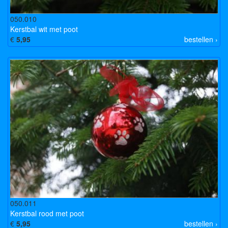
050.010
Kerstbal wit met poot
€
5,95
bestellen ›
050.011
Kerstbal rood met poot
€
5,95
bestellen ›