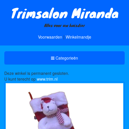
Trimsalon Miranda
Alles voor uw huisdier
Voorwaarden
|
Winkelmandje
Toggle
Categorieën
Categorieën
Deze winkel is permanent gesloten.
U kunt terecht op
www.trim.nl