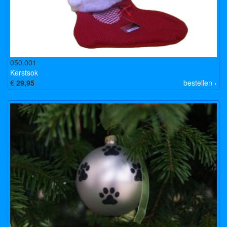
050.001
Kerstsok
€
29,95
bestellen ›