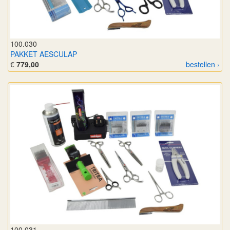
100.030
PAKKET AESCULAP
€
779,00
bestellen ›
100.031