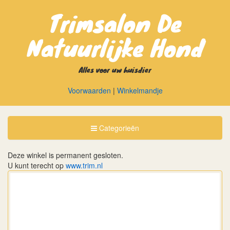
Trimsalon De
Natuurlijke Hond
Alles voor uw huisdier
Voorwaarden
|
Winkelmandje
Toggle
Categorieën
Categorieën
Deze winkel is permanent gesloten.
U kunt terecht op
www.trim.nl