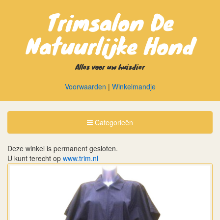
Trimsalon De
Natuurlijke Hond
Alles voor uw huisdier
Voorwaarden
|
Winkelmandje
Toggle
Categorieën
Categorieën
Deze winkel is permanent gesloten.
U kunt terecht op
www.trim.nl