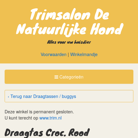
Trimsalon De
Natuurlijke Hond
Alles voor uw huisdier
Voorwaarden
|
Winkelmandje
Toggle
Categorieën
Categorieën
‹ Terug naar Draagtassen / buggys
Deze winkel is permanent gesloten.
U kunt terecht op
www.trim.nl
Draagtas Croc. Rood