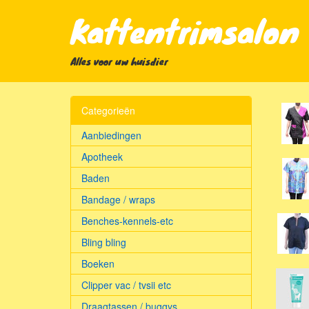
Kattentrimsalon 
Alles voor uw huisdier
Categorieën
Aanbiedingen
Apotheek
Baden
Bandage / wraps
Benches-kennels-etc
Bling bling
Boeken
Clipper vac / tvsii etc
Draagtassen / buggys