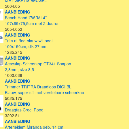
MET GRATIS BEUGEL
5004.05
AANBIEDING
Bench Hond ZW.*Mt 4*
107x69x75,5cm met 2 deuren
5054.052
AANBIEDING
Trim.nl Bed blauw wit poot
100x150cm, dik 27mm
1285.245
AANBIEDING
Aesculap Scheerkop GT341 Snapon
2,8mm, size 8,5
1000.036
AANBIEDING
Trimmer TRITRA Draadloos DIGI BL
Blauw, super stil met verstelbare scheerkop
5025.175
AANBIEDING
Draagtas Croc. Rood
3202.51
AANBIEDING
Arterieklem Miranda geb. 14 cm