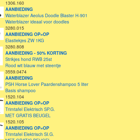
1306.160
AANBIEDING
Waterblazer Aeolus Doodle Blaster H-901
Waterblazer ideaal voor doodles
3280.015
AANBIEDING OP=OP
Elastiekjes ZW 1KG
3280.808
AANBIEDING - 50% KORTING
Strikjes hond RWB 25st
Rood wit blauw met steentje
3559.0474
AANBIEDING
PSH Horse Lover Paardenshampoo 5 liter
Basis shampoo
1520.104
AANBIEDING OP=OP
Trimtafel Elektrisch SP.G.
MET GRATIS BEUGEL
1520.105
AANBIEDING OP=OP
Trimtafel Elektrisch SI.G.