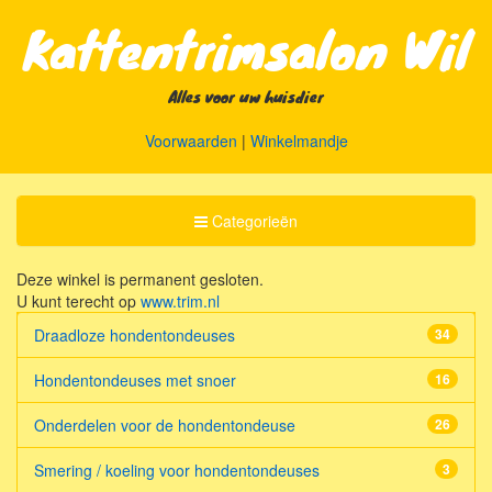
Kattentrimsalon Wil
Alles voor uw huisdier
Voorwaarden
|
Winkelmandje
Toggle
Categorieën
Categorieën
Deze winkel is permanent gesloten.
U kunt terecht op
www.trim.nl
Draadloze hondentondeuses
34
Hondentondeuses met snoer
16
Onderdelen voor de hondentondeuse
26
Smering / koeling voor hondentondeuses
3