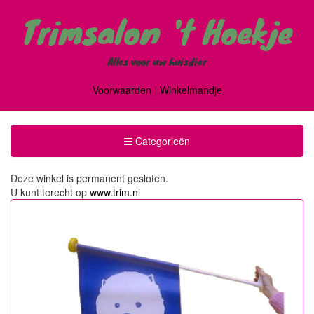
Trimsalon 't Hoekje
Alles voor uw huisdier
Voorwaarden
|
Winkelmandje
Toggle
Categorieën
Categorieën
Deze winkel is permanent gesloten.
U kunt terecht op
www.trim.nl