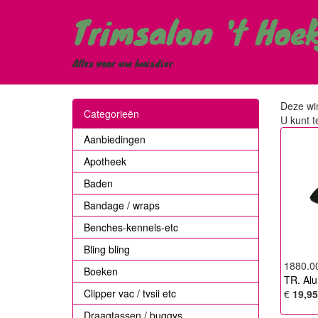
Trimsalon 't Hoe
Alles voor uw huisdier
Deze win
Categorieën
U kunt t
Aanbiedingen
Apotheek
Baden
Bandage / wraps
Benches-kennels-etc
Bling bling
1880.0
Boeken
TR. Alu
Clipper vac / tvsii etc
€
19,95
Draagtassen / buggys