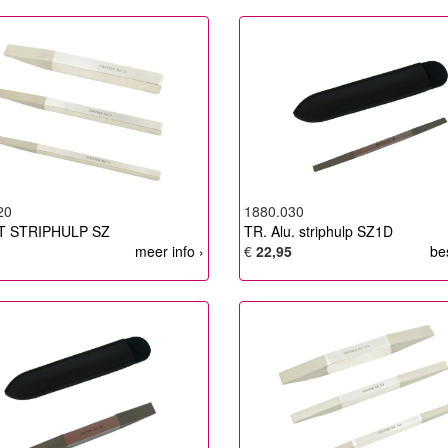
20
1880.030
T STRIPHULP SZ
TR. Alu. striphulp SZ1D
meer info ›
€
22,95
be