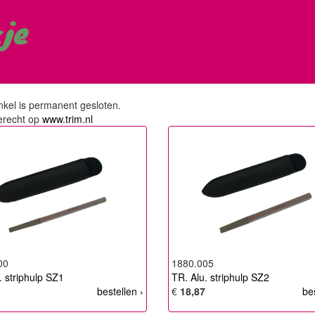
kje
kel is permanent gesloten.
erecht op
www.trim.nl
00
1880.005
. striphulp SZ1
TR. Alu. striphulp SZ2
bestellen ›
€
18,87
be