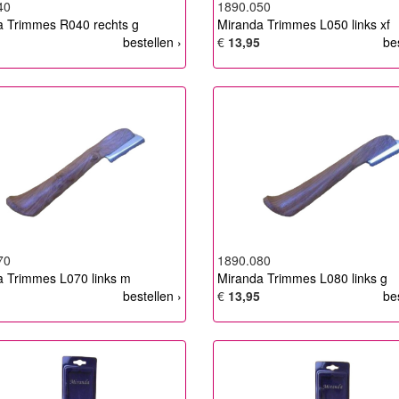
40
1890.050
a Trimmes R040 rechts g
Miranda Trimmes L050 links xf
bestellen ›
€
13,95
be
70
1890.080
a Trimmes L070 links m
Miranda Trimmes L080 links g
bestellen ›
€
13,95
be