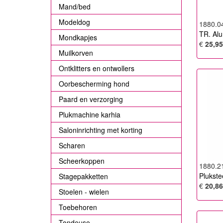
Mand/bed
Modeldog
1880.0
TR. Alu
Mondkapjes
€
25,95
Muilkorven
Ontklitters en ontwollers
Oorbescherming hond
Paard en verzorging
Plukmachine karhia
Saloninrichting met korting
Scharen
Scheerkoppen
1880.2
Plukste
Stagepakketten
€
20,86
Stoelen - wielen
Toebehoren
Tondeuse