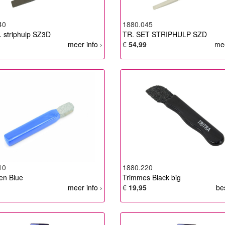
40
1880.045
. striphulp SZ3D
TR. SET STRIPHULP SZD
meer info ›
€
54,99
mee
10
1880.220
en Blue
Trimmes Black big
meer info ›
€
19,95
be