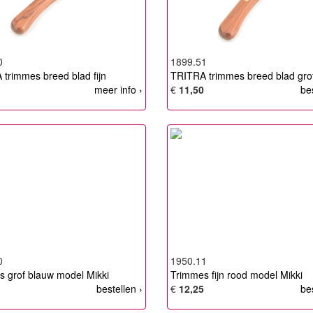
0
1899.51
trimmes breed blad fijn
TRITRA trimmes breed blad gro
meer info ›
€
11,50
be
0
1950.11
 grof blauw model Mikki
Trimmes fijn rood model Mikki
bestellen ›
€
12,25
be