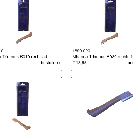
10
1890.020
 Trimmes R010 rechts xf
Miranda Trimmes R020 rechts f
bestellen ›
€
13,95
be