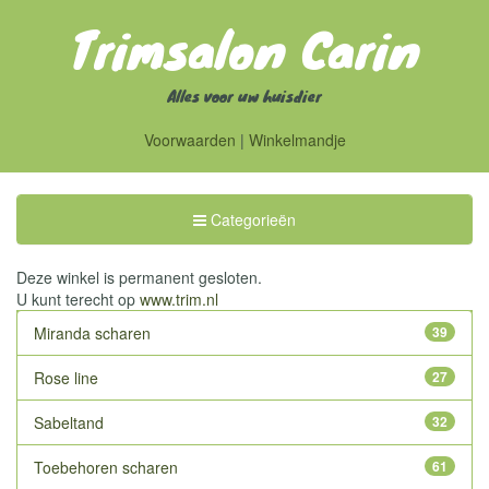
Trimsalon Carin
Alles voor uw huisdier
Voorwaarden
|
Winkelmandje
Toggle
Categorieën
Categorieën
Deze winkel is permanent gesloten.
U kunt terecht op
www.trim.nl
Miranda scharen
39
Rose line
27
Sabeltand
32
Toebehoren scharen
61