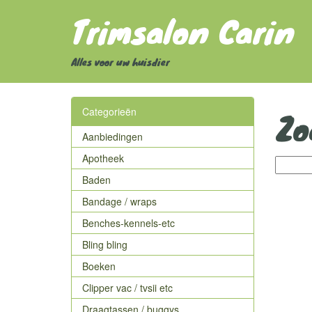
Trimsalon Carin
Alles voor uw huisdier
Zo
Categorieën
Aanbiedingen
Apotheek
Baden
Bandage / wraps
Benches-kennels-etc
Bling bling
Boeken
Clipper vac / tvsii etc
Draagtassen / buggys