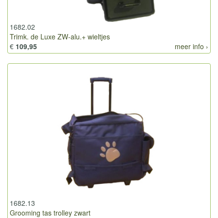
1682.02
Trimk. de Luxe ZW-alu.+ wieltjes
€
109,95
meer info ›
1682.13
Grooming tas trolley zwart