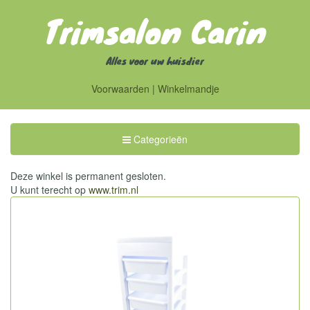
Trimsalon Carin
Alles voor uw huisdier
Voorwaarden
|
Winkelmandje
Toggle
Categorieën
Categorieën
Deze winkel is permanent gesloten.
U kunt terecht op
www.trim.nl