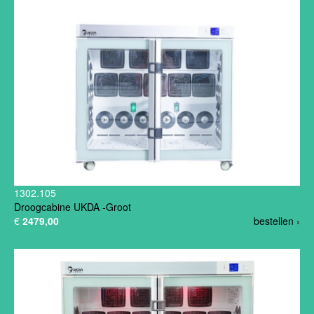
1302.105
Droogcabine UKDA -Groot
€
2479,00
bestellen ›