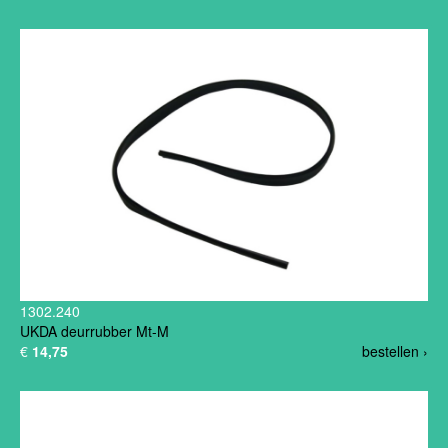
1302.240
UKDA deurrubber Mt-M
€
14,75
bestellen ›