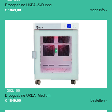
Droogcabine UKDA -S-Dubbel
€
1849,00
meer info ›
1302.100
Droogcabine UKDA -Medium
€
1849,00
bestellen ›