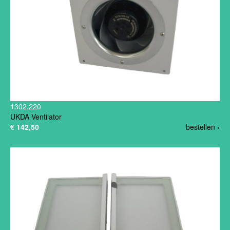
1302.220
UKDA Ventilator
€
142,50
bestellen ›