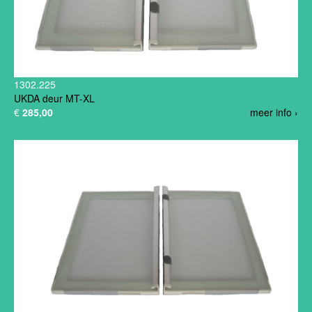
1302.225
UKDA deur MT-XL
€
285,00
meer info ›