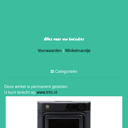
Hondentrimsalon
Ginny
Alles voor uw huisdier
Voorwaarden
|
Winkelmandje
Toggle
Categorieën
Categorieën
Deze winkel is permanent gesloten.
U kunt terecht op
www.trim.nl