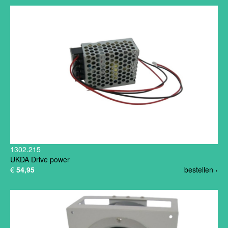
1302.215
UKDA Drive power
€
54,95
bestellen ›