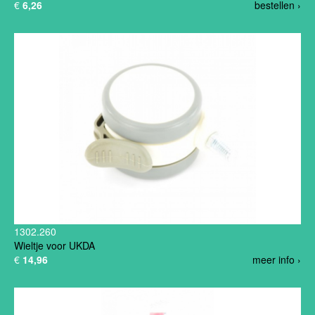
€
6,26
bestellen ›
1302.260
Wieltje voor UKDA
€
14,96
meer info ›