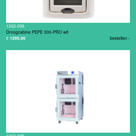
1302.058
Droogcabine PEPE 300-PRO wit
€
1295,00
bestellen ›
1302.095