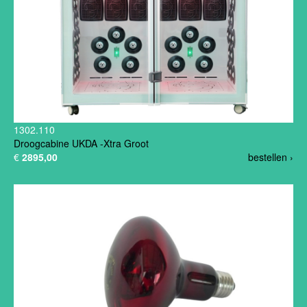
1302.110
Droogcabine UKDA -Xtra Groot
€
2895,00
bestellen ›