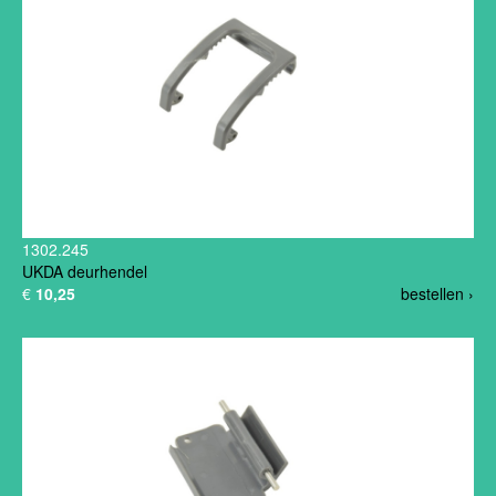
1302.245
UKDA deurhendel
€
10,25
bestellen ›