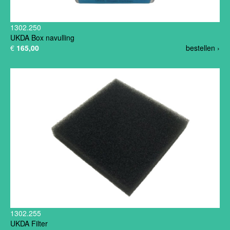
1302.250
UKDA Box navulling
€
165,00
bestellen ›
1302.255
UKDA Filter