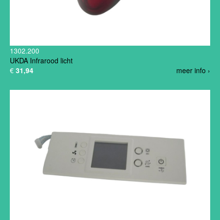
1302.200
UKDA Infrarood licht
€
31,94
meer info ›