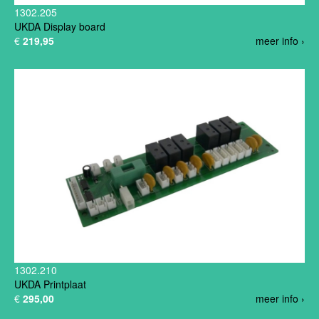
1302.205
UKDA Display board
€
219,95
meer info ›
1302.210
UKDA Printplaat
€
295,00
meer info ›