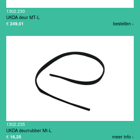
1302.230
UKDA deur MT-L
€
249,01
bestellen ›
1302.235
UKDA deurrubber Mt-L
€
16,25
meer info ›