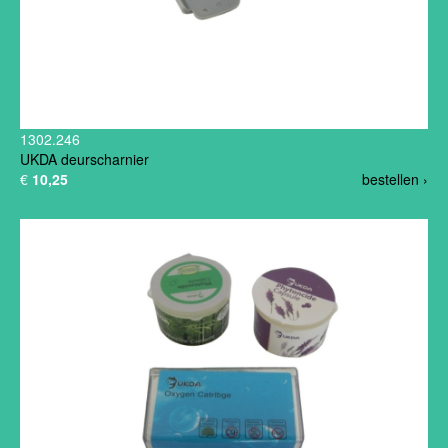
1302.246
UKDA deurscharnier
€
10,25
bestellen ›