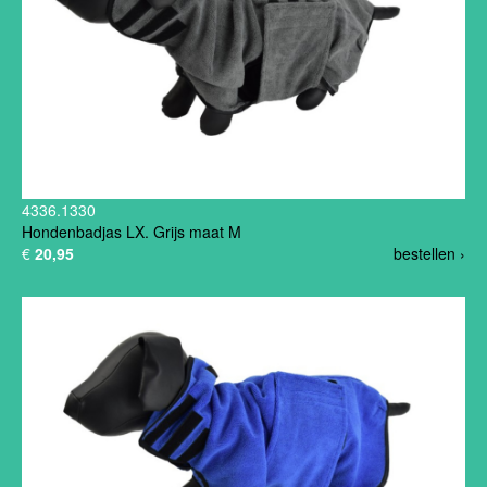
4336.1330
Hondenbadjas LX. Grijs maat M
€
20,95
bestellen ›