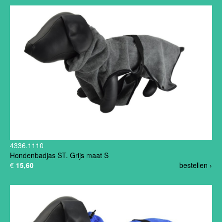
4336.1110
Hondenbadjas ST. Grijs maat S
€
15,60
bestellen ›