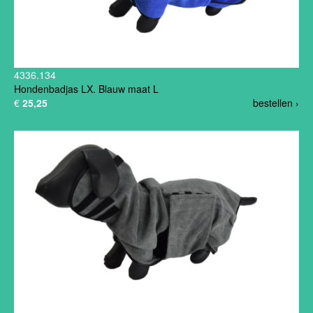
4336.134
Hondenbadjas LX. Blauw maat L
€
25,25
bestellen ›