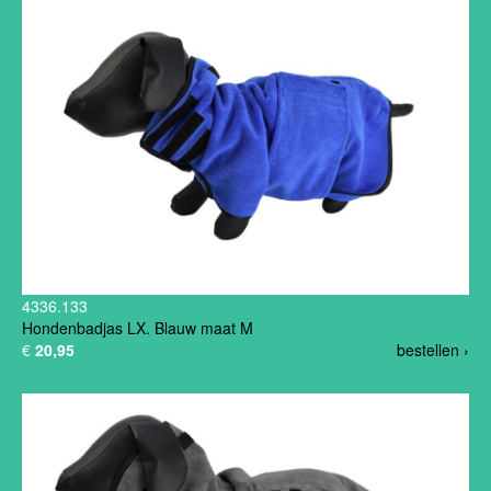
4336.133
Hondenbadjas LX. Blauw maat M
€
20,95
bestellen ›