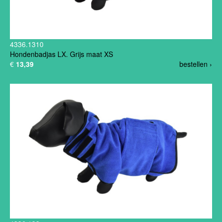
4336.1310
Hondenbadjas LX. Grijs maat XS
€
13,39
bestellen ›