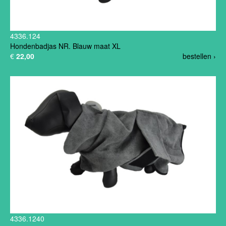
4336.124
Hondenbadjas NR. Blauw maat XL
€
22,00
bestellen ›
4336.1240