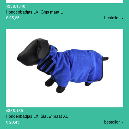
4336.1340
Hondenbadjas LX. Grijs maat L
€
25,25
bestellen ›
4336.135
Hondenbadjas LX. Blauw maat XL
€
28,45
bestellen ›