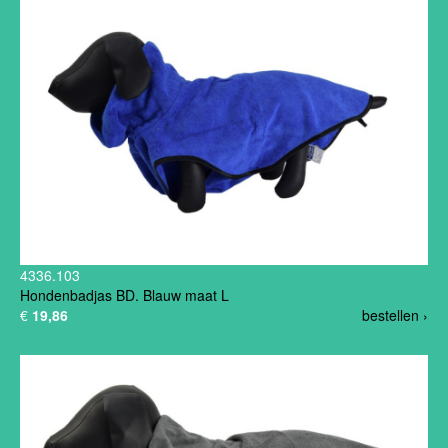
4336.103
Hondenbadjas BD. Blauw maat L
€
19,86
bestellen ›