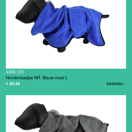
4336.123
Hondenbadjas NR. Blauw maat L
€
20,40
bestellen ›