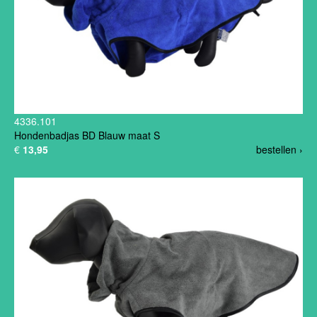
4336.101
Hondenbadjas BD Blauw maat S
€
13,95
bestellen ›