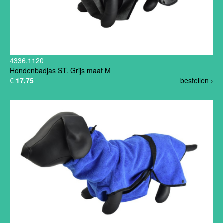
4336.1120
Hondenbadjas ST. Grijs maat M
€
17,75
bestellen ›