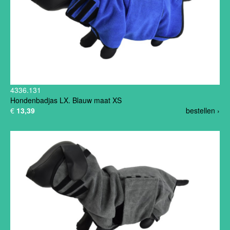
4336.131
Hondenbadjas LX. Blauw maat XS
€
13,39
bestellen ›