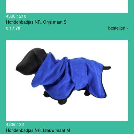
4336.1210
Hondenbadjas NR. Grijs maat S
€
17,70
bestellen ›
4336.122
Hondenbadjas NR. Blauw maat M