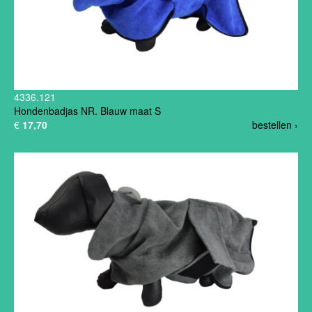
4336.121
Hondenbadjas NR. Blauw maat S
€
17,70
bestellen ›