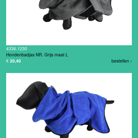
4336.1230
Hondenbadjas NR. Grijs maat L
€
20,40
bestellen ›