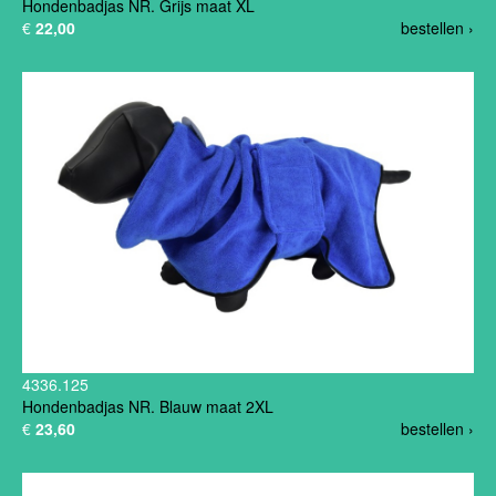
Hondenbadjas NR. Grijs maat XL
€
22,00
bestellen ›
4336.125
Hondenbadjas NR. Blauw maat 2XL
€
23,60
bestellen ›