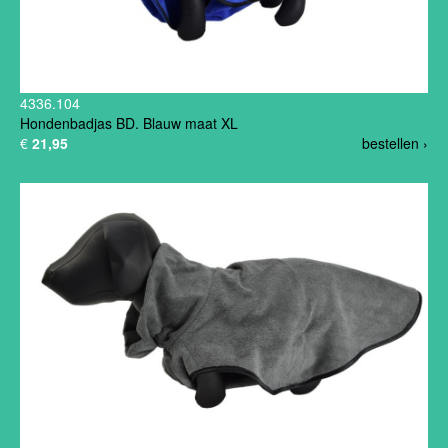
4336.104
Hondenbadjas BD. Blauw maat XL
€
21,95
bestellen ›