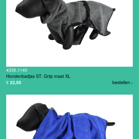
4336.1140
Hondenbadjas ST. Grijs maat XL
€
22,55
bestellen ›