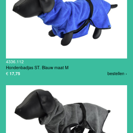
4336.112
Hondenbadjas ST. Blauw maat M
€
17,75
bestellen ›