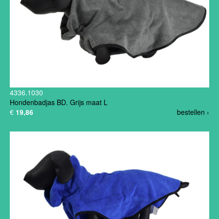
4336.1030
Hondenbadjas BD. Grijs maat L
€
19,86
bestellen ›