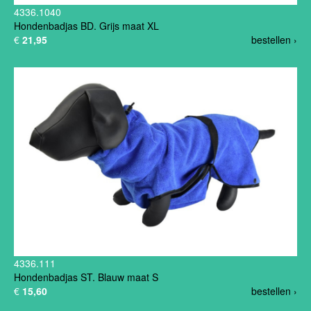
4336.1040
Hondenbadjas BD. Grijs maat XL
€
21,95
bestellen ›
4336.111
Hondenbadjas ST. Blauw maat S
€
15,60
bestellen ›