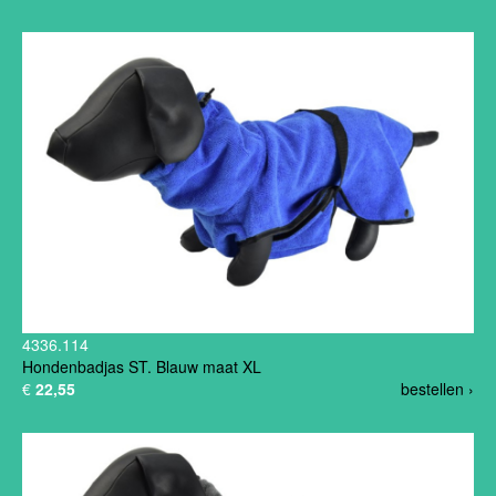
4336.114
Hondenbadjas ST. Blauw maat XL
€
22,55
bestellen ›