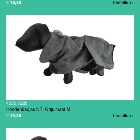
€
19,35
bestellen ›
4336.1220
Hondenbadjas NR. Grijs maat M
€
19,35
bestellen ›