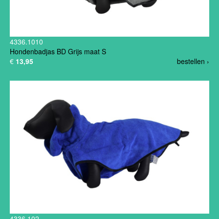
4336.1010
Hondenbadjas BD Grijs maat S
€
13,95
bestellen ›
4336.102