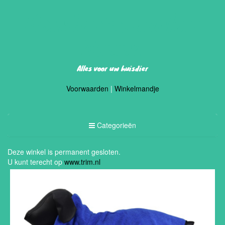
Hondentrimsalon
Ginny
Alles voor uw huisdier
Voorwaarden
|
Winkelmandje
Toggle
Categorieën
Categorieën
Deze winkel is permanent gesloten.
U kunt terecht op
www.trim.nl