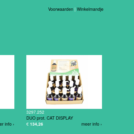
Voorwaarden
|
Winkelmandje
3297.252
DUO prot. CAT DISPLAY
r info ›
€
134,26
meer info ›