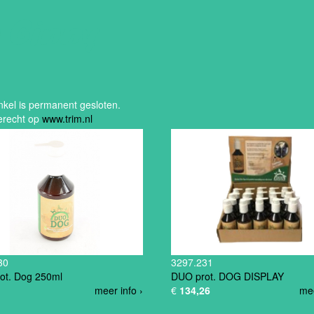
n Ginny
kel is permanent gesloten.
erecht op
www.trim.nl
30
3297.231
ot. Dog 250ml
DUO prot. DOG DISPLAY
meer info ›
€
134,26
mee