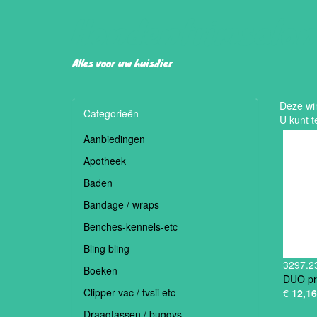
Hondentrimsalo
Alles voor uw huisdier
Deze win
Categorieën
U kunt t
Aanbiedingen
Apotheek
Baden
Bandage / wraps
Benches-kennels-etc
Bling bling
3297.2
Boeken
DUO pr
Clipper vac / tvsii etc
€
12,16
Draagtassen / buggys