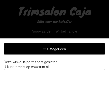
Trimsalon Caja
Alles voor uw huisdier
Voorwaarden
|
Winkelmandje
Toggle
Categorieën
Categorieën
Deze winkel is permanent gesloten.
U kunt terecht op
www.trim.nl