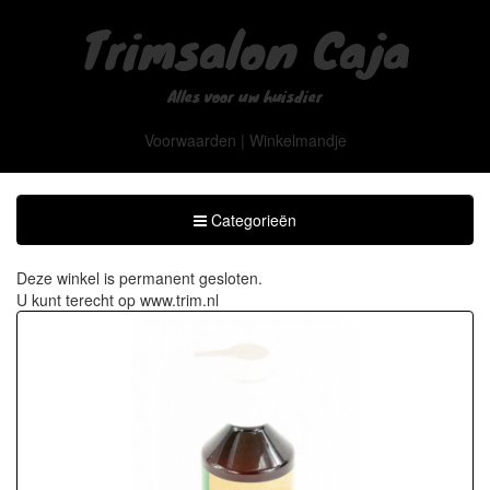
Trimsalon Caja
Alles voor uw huisdier
Voorwaarden
|
Winkelmandje
Toggle
Categorieën
Categorieën
Deze winkel is permanent gesloten.
U kunt terecht op
www.trim.nl