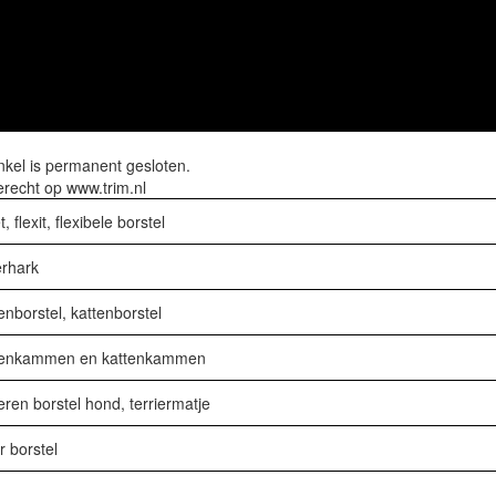
kel is permanent gesloten.
erecht op
www.trim.nl
t, flexit, flexibele borstel
rhark
nborstel, kattenborstel
enkammen en kattenkammen
ren borstel hond, terriermatje
r borstel