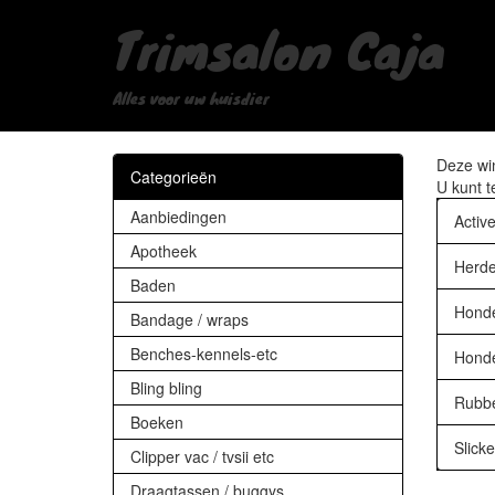
Trimsalon Caja
Alles voor uw huisdier
Deze win
Categorieën
U kunt t
Aanbiedingen
Active
Apotheek
Herde
Baden
Honde
Bandage / wraps
Benches-kennels-etc
Hond
Bling bling
Rubbe
Boeken
Slicke
Clipper vac / tvsii etc
Draagtassen / buggys