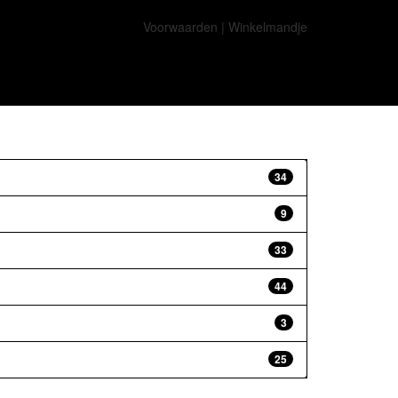
Voorwaarden
|
Winkelmandje
34
9
33
44
3
25