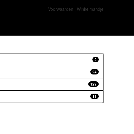
Voorwaarden
|
Winkelmandje
2
24
129
11