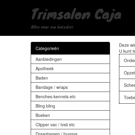
Trimsalon Caja
Alles voor uw huisdier
Deze win
Categorieën
U kunt t
Aanbiedingen
Onder
Apotheek
Opze
Baden
Sche
Bandage / wraps
Benches-kennels-etc
Toebe
Bling bling
Boeken
Clipper vac / tvsii etc
Draagtassen / buggys