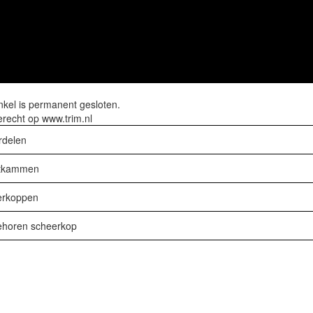
kel is permanent gesloten.
erecht op
www.trim.nl
delen
tkammen
erkoppen
horen scheerkop